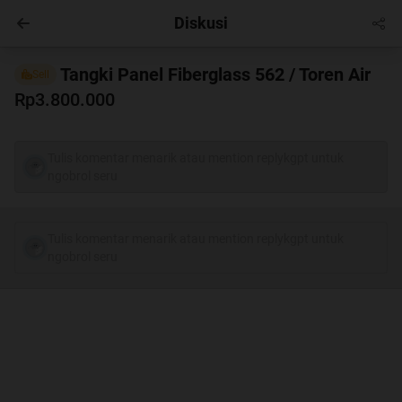
Diskusi
Entertainment
Masuk
Tangki Panel Fiberglass 562 / Toren Air
Sell
Rp3.800.000
Tulis komentar menarik atau mention replykgpt untuk
ngobrol seru
Tulis komentar menarik atau mention replykgpt untuk
ngobrol seru