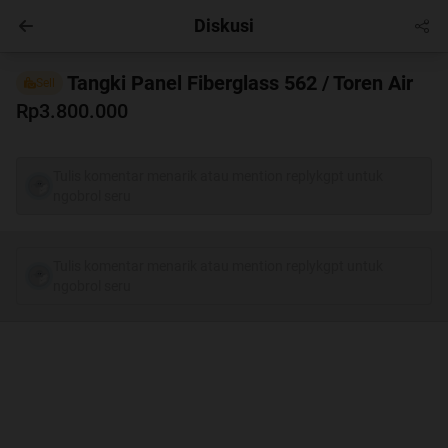
Diskusi
Entertainment
Masuk
Tangki Panel Fiberglass 562 / Toren Air
Sell
Rp3.800.000
Tulis komentar menarik atau mention replykgpt untuk
ngobrol seru
Tulis komentar menarik atau mention replykgpt untuk
ngobrol seru