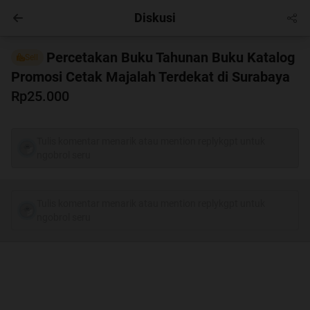
Diskusi
Hobby
Masuk
Percetakan Buku Tahunan Buku Katalog
Sell
Promosi Cetak Majalah Terdekat di Surabaya
Rp25.000
Tulis komentar menarik atau mention replykgpt untuk
ngobrol seru
Tulis komentar menarik atau mention replykgpt untuk
ngobrol seru