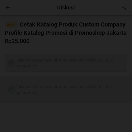
Diskusi
Hobby
Masuk
Cetak Katalog Produk Custom Company
Sell
Profile Katalog Promosi di Promoshop Jakarta
Rp25.000
Tulis komentar menarik atau mention replykgpt untuk
ngobrol seru
Tulis komentar menarik atau mention replykgpt untuk
ngobrol seru