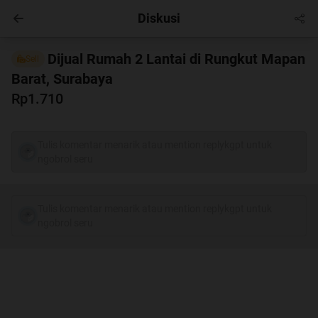
Diskusi
Masuk
Dijual Rumah 2 Lantai di Rungkut Mapan
Sell
Barat, Surabaya
Rp1.710
Tulis komentar menarik atau mention replykgpt untuk
ngobrol seru
Tulis komentar menarik atau mention replykgpt untuk
ngobrol seru