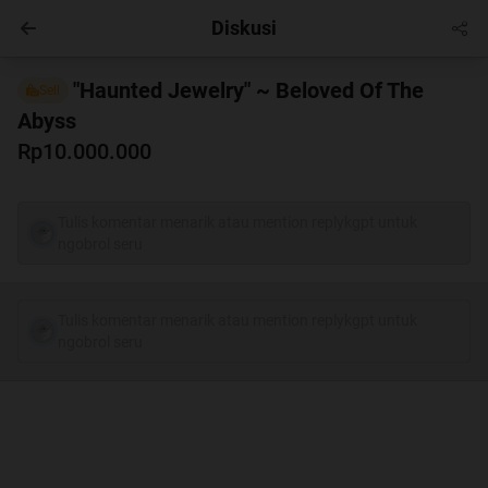
Diskusi
Entertainment
Masuk
"Haunted Jewelry" ~ Beloved Of The
Sell
Abyss
Rp10.000.000
Tulis komentar menarik atau mention replykgpt untuk
ngobrol seru
Tulis komentar menarik atau mention replykgpt untuk
ngobrol seru