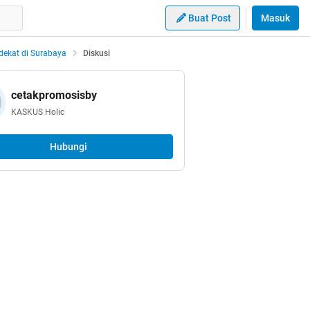
Buat Post
Masuk
ekat di Surabaya
Diskusi
cetakpromosisby
KASKUS Holic
Hubungi