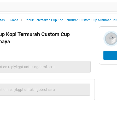
tas FJB Jasa
Pabrik Percetakan Cup Kopi Termurah Custom Cup Minuman Terd
up Kopi Termurah Custom Cup
baya
tion replykgpt untuk ngobrol seru
tion replykgpt untuk ngobrol seru