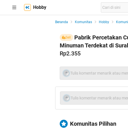
Hobby
Beranda
Komunitas
Hobby
Komuni
Pabrik Percetakan C
Sell
Minuman Terdekat di Sura
Rp2.355
Tulis komentar menarik atau men
Tulis komentar menarik atau men
Komunitas Pilihan