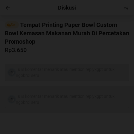
Diskusi
Hobby
Masuk
Tempat Printing Paper Bowl Custom
Sell
Bowl Kemasan Makanan Murah Di Percetakan
Promoshop
Rp3.650
Tulis komentar menarik atau mention replykgpt untuk
ngobrol seru
Tulis komentar menarik atau mention replykgpt untuk
ngobrol seru