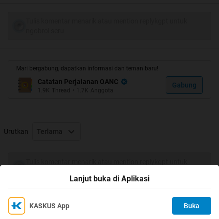
Tulis komentar menarik atau mention replykgpt untuk
ngobrol seru
Mari bergabung, dapatkan informasi dan teman baru!
Catatan Perjalanan OANC
Gabung
1.9K
Thread
•
1.7K
Anggota
Urutkan
Terlama
Tulis komentar menarik atau mention replykgpt untuk
ngobrol seru
Lanjut buka di Aplikasi
KASKUS App
Buka
Ikuti KASKUS di
Kami menggunakan Cookies