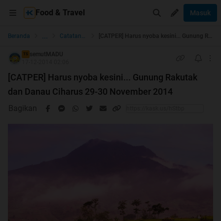
Food & Travel
Masuk
...
Beranda
Catatan Perjalanan OANC
[CATPER] Harus nyoba kesini... Gunung Rakutak dan Danau Ciharus 29-30 November 2014
semutMADU
TS
17-12-2014 02:06
[CATPER] Harus nyoba kesini... Gunung Rakutak
dan Danau Ciharus 29-30 November 2014
Bagikan