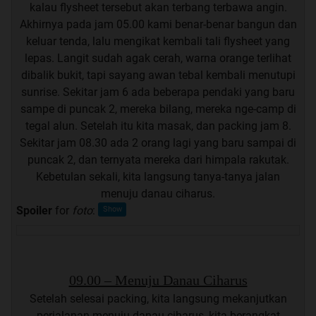
kalau flysheet tersebut akan terbang terbawa angin.
Akhirnya pada jam 05.00 kami benar-benar bangun dan
keluar tenda, lalu mengikat kembali tali flysheet yang
lepas. Langit sudah agak cerah, warna orange terlihat
dibalik bukit, tapi sayang awan tebal kembali menutupi
sunrise. Sekitar jam 6 ada beberapa pendaki yang baru
sampe di puncak 2, mereka bilang, mereka nge-camp di
tegal alun. Setelah itu kita masak, dan packing jam 8.
Sekitar jam 08.30 ada 2 orang lagi yang baru sampai di
puncak 2, dan ternyata mereka dari himpala rakutak.
Kebetulan sekali, kita langsung tanya-tanya jalan
menuju danau ciharus.
Spoiler
for
foto
:
09.00 – Menuju Danau Ciharus
Setelah selesai packing, kita langsung mekanjutkan
perjalanan menuju danau ciharus, kita berangkat