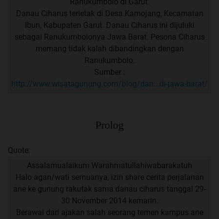
Ranukumbolo di Garut.
Danau Ciharus terletak di Desa Kamojang, Kecamatan
Ibun, Kabupaten Garut. Danau Ciharus ini dijuluki
sebagai Ranukumbolonya Jawa Barat. Pesona Ciharus
memang tidak kalah dibandingkan dengan
Ranukumbolo.
Sumber :
http://www.wisatagunung.com/blog/dan...di-jawa-barat/
Prolog
Quote:
Assalamualaikum Warahmatullahiwabarakatuh
Halo agan/wati semuanya, izin share cerita perjalanan
ane ke gunung rakutak sama danau ciharus tanggal 29-
30 November 2014 kemarin.
Berawal dari ajakan salah seorang temen kampus ane