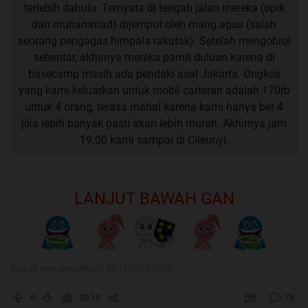
terlebih dahulu. Ternyata di tengah jalan mereka (opik
dan muhammad) dijemput oleh mang agus (salah
seorang pengagas himpala rakutak). Setelah mengobrol
sebentar, akhirnya mereka pamit duluan karena di
basecamp masih ada pendaki asal Jakarta. Ongkos
yang kami keluarkan untuk mobil carteran adalah 170rb
untuk 4 orang, terasa mahal karena kami hanya ber-4
jika lebih banyak pasti akan lebih murah. Akhirnya jam
19.00 kami sampai di Cileunyi.
LANJUT BAWAH GAN
Diubah oleh semutMADU 28-12-2014 02:55
0
20.1K
78