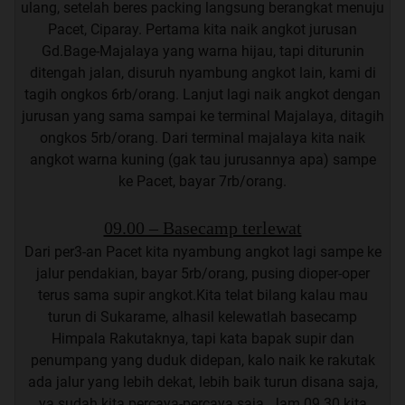
ulang, setelah beres packing langsung berangkat menuju
Pacet, Ciparay. Pertama kita naik angkot jurusan
Gd.Bage-Majalaya yang warna hijau, tapi diturunin
ditengah jalan, disuruh nyambung angkot lain, kami di
tagih ongkos 6rb/orang. Lanjut lagi naik angkot dengan
jurusan yang sama sampai ke terminal Majalaya, ditagih
ongkos 5rb/orang. Dari terminal majalaya kita naik
angkot warna kuning (gak tau jurusannya apa) sampe
ke Pacet, bayar 7rb/orang.
09.00 – Basecamp terlewat
Dari per3-an Pacet kita nyambung angkot lagi sampe ke
jalur pendakian, bayar 5rb/orang, pusing dioper-oper
terus sama supir angkot.Kita telat bilang kalau mau
turun di Sukarame, alhasil kelewatlah basecamp
Himpala Rakutaknya, tapi kata bapak supir dan
penumpang yang duduk didepan, kalo naik ke rakutak
ada jalur yang lebih dekat, lebih baik turun disana saja,
ya sudah kita percaya-percaya saja. Jam 09.30 kita