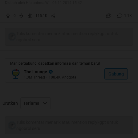
Diubah oleh HieronimusWill 06-11-2014 15:42
Wow, Thanks God HT pertama!
0
115.1K
1.1K
Tulis komentar menarik atau mention replykgpt untuk
Spoiler
for
"HT"
:
ngobrol seru
Mari bergabung, dapatkan informasi dan teman baru!
Update Per 6 November 2014 23:41 WITA udah 15 lebih
The Lounge
yang ngasih cendol, Thanks yang memberi
Gabung
1.3M
Thread
•
108.4K
Anggota
Spoiler
for
"HT"
:
Urutkan
Terlama
Tulis komentar menarik atau mention replykgpt untuk
Bahkan ada Brotherzoners yang ngasih ada cendol
ngobrol seru