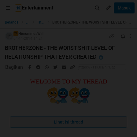
Entertainment
Masuk
...
Beranda
The Lounge
BROTHERZONE - THE WORST SHIT LEVEL OF RELATIONSHIP THAT EVER CREATED
HieronimusWill
TS
04-11-2014 14:21
BROTHERZONE - THE WORST SHIT LEVEL OF
RELATIONSHIP THAT EVER CREATED
Bagikan
WELCOME TO MY THREAD
Spoiler
for
"No Repost"
Lihat isi thread
: