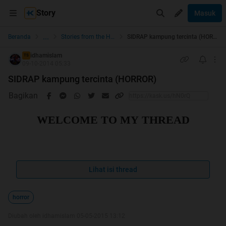
Story
Masuk
...
Beranda
Stories from the Heart
SIDRAP kampung tercinta (HORROR)
idhamislam
TS
09-10-2014 05:33
SIDRAP kampung tercinta (HORROR)
Bagikan
WELCOME TO MY THREAD
Lihat isi thread
horror
Diubah oleh idhamislam 05-05-2015 13:12