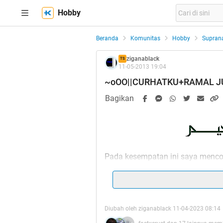
Hobby
Beranda
Komunitas
Hobby
Suprana
ziganablack
TS
11-05-2013 19:04
~oOO||CURHATKU+RAMAL J
Bagikan
Pada kesempatan ini saya menco
saya lakukan baik di REAL mau
curhat
bertujuan bahwa semata2x
kekosongan waktu dan sedikit me
mungkin penat dan lelah sehabis 
Diubah oleh ziganablack 11-04-2023 08:14
masalah....