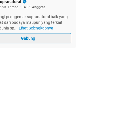
upranatural
5.9K
Thread
•
14.8K
Anggota
agi penggemar supranatural baik yang
at dari budaya maupun yang terkait
dunia sp
...
Lihat Selengkapnya
Gabung