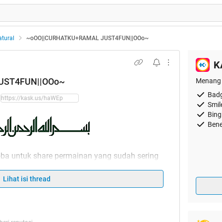
tural
~oOO||CURHATKU+RAMAL JUST4FUN||OOo~
K
UST4FUN||OOo~
Menang 
Badg
Smil
Bing
Bene
ba untuk share permainan yang sudah sering
pun di DUMAY, saya namakan
Ramal
Just4fun dan
 apa yg saya lakukan ini hanya untuk mengisi
Lihat isi thread
nghibur para sepuh dan MG disini setelah
beraktivitas atau yg tengah dirundung