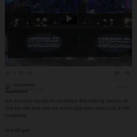
0
Nagaterbank
#
318
21-05-2014 06:35
wih ane baru tau klo itu namanya dice staking. belajar ah.
ntar klo dah bisa ane mo action biar kaya dewa judi di film
hongkong.
nice trit gan