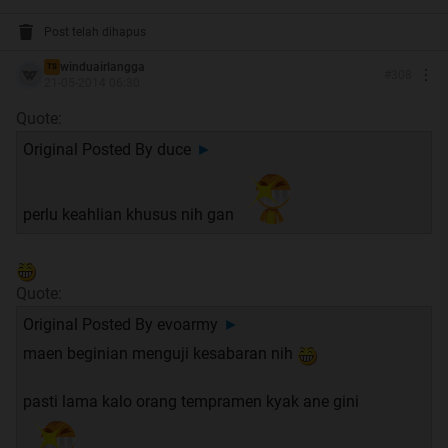
Post telah dihapus
Quote:
winduairlangga
TS
#
308
Quote:
21-05-2014 06:30
Cara Bermain
Quote:
Spoiler
for
Cara Bermain
:
Original Posted By
duce
►
perlu keahlian khusus nih gan
Quote:
Quote:
Quote:
Untuk Lebih Jelasnya, Agan Bisa Lihat Gif
Original Posted By
evoarmy
►
dan Video Tutorialnya
maen beginian menguji kesabaran nih
Spoiler
for
Gif dan Video
:
pasti lama kalo orang tempramen kyak ane gini