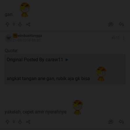
Adakah kaskuser disini yang berminat untuk
mempelajari??
gan.
0
Lanjut Ke Bawah Gan
winduairlangga
TS
#
312
21-05-2014 06:32
Quote:
Original Posted By
caraw11
►
angkat tangan ane gan, rubik aja gk bisa
yakelah, cepet amir nyerahnye
0