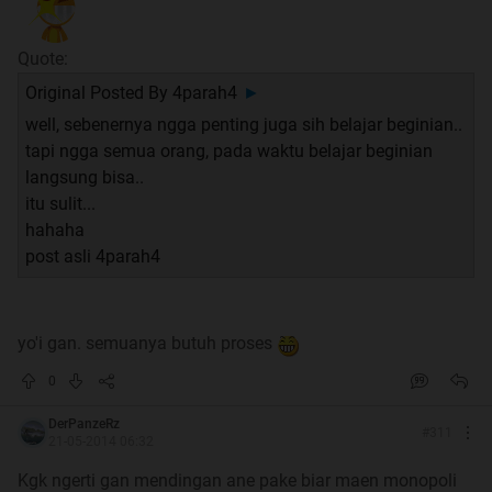
Quote:
Original Posted By
4parah4
►
well, sebenernya ngga penting juga sih belajar beginian..
tapi ngga semua orang, pada waktu belajar beginian
langsung bisa..
itu sulit...
nya ditunggu gan
hahaha
post asli 4parah4
Sekian dari ane gan. Btw, untuk yang ini ane belum
pernah nyoba. Ane masih nyari gelas yang pas buat Dice
stacking dan ngumpulin dadu
Tapi patut dicoba nih
gan. Keliatanya lebih mudah dari cup stacking
yo'i gan. semuanya butuh proses
Kalaupun lebih sulit, tenang aja gan. Dengan rutin latihan,
0
pasti bisa karena terbiasa
Bagi yang mau ngoreksi atau nambahin, silakan
DerPanzeRz
#
311
21-05-2014 06:32
Kgk ngerti gan mendingan ane pake biar maen monopoli
Ane ngarepin
sama
gan