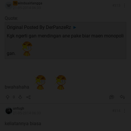
winduairlangga
TS
#
313
21-05-2014 06:33
Quote:
Original Posted By
DerPanzeRz
►
Kgk ngerti gan mendingan ane pake biar maen monopoli
gan.
bwahahaha
0
unfugh
#
314
21-05-2014 06:33
keliatannya biasa