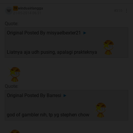
Spoiler
for
Tambahan Dari Kaskuser
:
winduairlangga
TS
#
310
21-05-2014 06:31
Quote:
Spoiler
for
Apa Kata Kaskuser ?
:
Original Posted By
misyaelbexter21
►
Liatnya aja udh pusing, apalagi prakteknya
Spoiler
for
Sumber
:
Quote:
Makasih Buat Agan Yang Udah Ngasih Ini
Original Posted By
Barresi
►
god of gambler nih, tp yg stephen chow