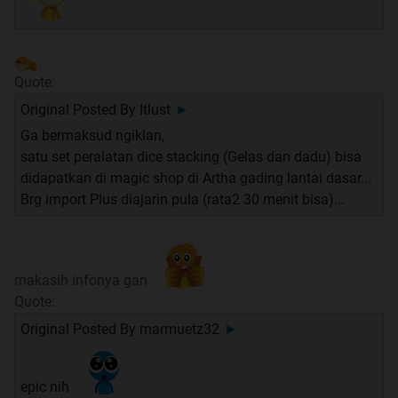
Spoiler
for
Note
:
Quote:
Original Posted By
Itlust
►
Ga bermaksud ngiklan,
satu set peralatan dice stacking (Gelas dan dadu) bisa
Quote:
didapatkan di magic shop di Artha gading lantai dasar...
Brg import Plus diajarin pula (rata2 30 menit bisa)...
Quote:
Manfaat
makasih infonya gan
Spoiler
for
Manfaat Langsung
:
Quote:
Original Posted By
marmuetz32
►
Spoiler
for
Manfaat Tidak Langsung & kegunaan di
epic nih
masa mendatang
: