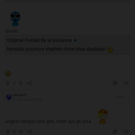
Quote:
Original Posted By
al.avicenna
►
Quote:
ternyata jurusnya stephen chow bisa dipelajari
Pict & Video
Spoiler
for
Pict
:
0
Spoiler
for
Video
:
caraw11
#
309
21-05-2014 06:30
angkat tangan ane gan, rubik aja gk bisa
0