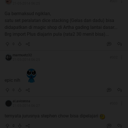
#
301
21-05-2014 06:25
Ga bermaksud ngiklan,
satu set peralatan dice stacking (Gelas dan dadu) bisa
didapatkan di magic shop di Artha gading lantai dasar...
Brg import Plus diajarin pula (rata2 30 menit bisa)...
0
marmuetz32
#
302
21-05-2014 06:25
Hallo Agan Sista sekalian. Tau Istilah Dice Stacking kan?
Yup, Dice Stacking adalah permainan yang hampir sama
dengan Cup Stacking. namun, disini yang disusun adalah
epic nih
dadu, dengan menggunakan gelas. Untuk lebih jelasnya,
0
simak yang di bawah ini.
al.avicenna
#
303
21-05-2014 06:27
Quote:
Quote:
ternyata jurusnya stephen chow bisa dipelajari
Tentang Dice Stacking
0