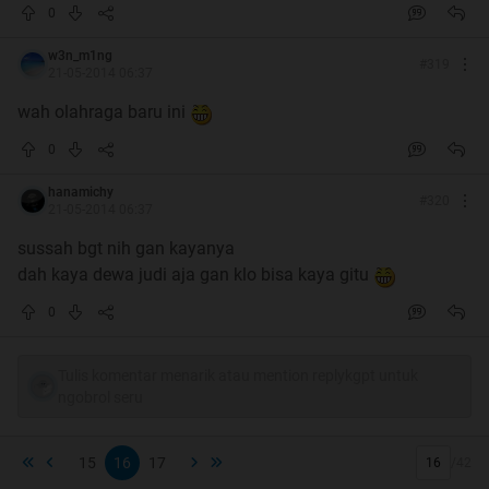
0
w3n_m1ng
#
319
21-05-2014 06:37
wah olahraga baru ini
0
hanamichy
#
320
21-05-2014 06:37
sussah bgt nih gan kayanya
dah kaya dewa judi aja gan klo bisa kaya gitu
0
Tulis komentar menarik atau mention replykgpt untuk
ngobrol seru
15
16
17
/
42