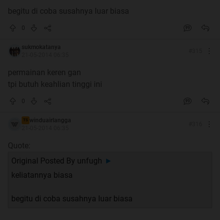
begitu di coba susahnya luar biasa
0
sukmokatanya
#
315
21-05-2014 06:35
permainan keren gan
tpi butuh keahlian tinggi ini
0
winduairlangga
TS
#
316
21-05-2014 06:35
Quote:
Original Posted By
unfugh
►
keliatannya biasa
begitu di coba susahnya luar biasa