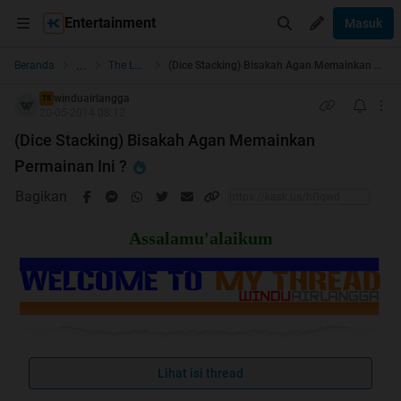
Entertainment
Masuk
...
Beranda
The Lounge
(Dice Stacking) Bisakah Agan Memainkan Permainan Ini ?
winduairlangga
TS
20-05-2014 08:12
(Dice Stacking) Bisakah Agan Memainkan
Permainan Ini ?
Bagikan
Assalamu'alaikum
Lihat isi thread