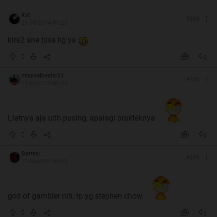
Xst
#
304
Spoiler
for
Dice Stacking
:
21-05-2014 06:28
kira2 ane bisa kg ya
0
misyaelbexter21
#
305
21-05-2014 06:29
Quote:
Liatnya aja udh pusing, apalagi prakteknya
Quote:
0
Peralatan
Barresi
#
306
21-05-2014 06:29
Spoiler
for
:
god of gambler nih, tp yg stephen chow
0