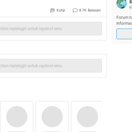
S
6
Kutip
8.7K
Balasan
Forum tu
informas
tion replykgpt untuk ngobrol seru
tion replykgpt untuk ngobrol seru
TA SEHATKAN SOLO ۞ ✖ ▓▒░