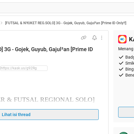
[FUTSAL & NYUKET REG.SOLO] 3G - Gojek, Guyub, Gajul²an [Prime ID Only!!]
K
3G - Gojek, Guyub, Gajul²an [Prime ID
Menang 
Badg
Smil
Bing
Bene
๑۩۩₪ ۩۝۩
Lihat isi thread
 GOJEK GAJUL²AN
IONAL SOLO 3G]