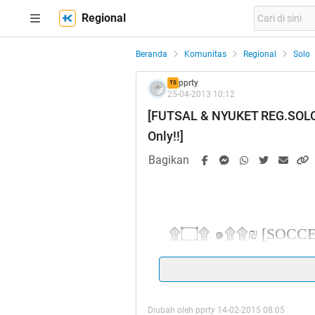
Regional
Beranda
Komunitas
Regional
Solo
pprty
TS
25-04-2013 10:12
[FUTSAL & NYUKET REG.SOLO] 
Only!!]
Bagikan
۩۝۩ ๑۩۩₪ [SOCCER & FUTSAL REGIONAL SOLO]
GUYUB
[REG
Diubah oleh pprty 14-02-2015 08:05