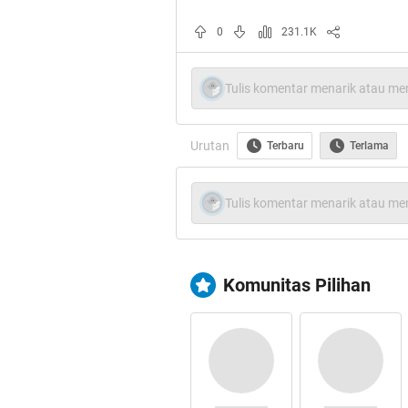
0
231.1K
Tulis komentar menarik atau men
Urutan
Terbaru
Terlama
Tulis komentar menarik atau men
Komunitas Pilihan
░▒▓ ✖ ۞ MARI KI