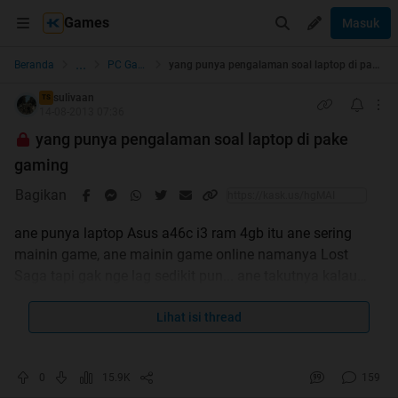
Games
Masuk
...
Beranda
PC Games
yang punya pengalaman soal laptop di pake gaming
sulivaan
TS
14-08-2013 07:36
yang punya pengalaman soal laptop di pake
gaming
Bagikan
ane punya laptop Asus a46c i3 ram 4gb itu ane sering
mainin game, ane mainin game online namanya Lost
Saga tapi gak nge lag sedikit pun... ane takutnya kalau
laptop ane di pake buat main game online takut kenapa2
nih... trus ane maininnya sambil pakai charge ran trus
Lihat isi thread
baterainya di copot , ane pake kipas bwt laptop ane tp
pemutarnya 1 trus sambil main ane pake AC gan hehe...
0
15.9K
159
apakah tidak apa2 untuk laptop saya?