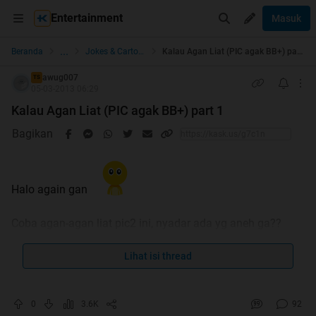
Entertainment
Masuk
...
Beranda
Jokes & Cartoon
Kalau Agan Liat (PIC agak BB+) part 1
awug007
TS
05-03-2013 06:29
Kalau Agan Liat (PIC agak BB+) part 1
Bagikan
Halo again gan
Coba agan-agan liat pic2 ini, nyadar ada yg aneh ga??
Spoiler
for
cekidot
:
Lihat isi thread
0
3.6K
92