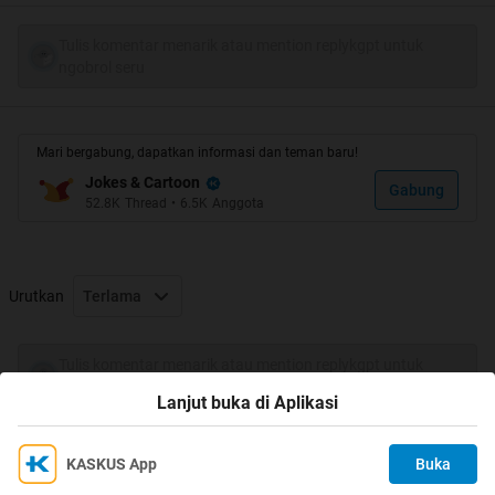
Gimana gan,liat ga?
Tulis komentar menarik atau mention replykgpt untuk
ngobrol seru
Mari bergabung, dapatkan informasi dan teman baru!
Jokes & Cartoon
Gabung
52.8K
Thread
•
6.5K
Anggota
Urutkan
Terlama
Tulis komentar menarik atau mention replykgpt untuk
ngobrol seru
Lanjut buka di Aplikasi
KASKUS App
Buka
Ikuti KASKUS di
Kami menggunakan Cookies