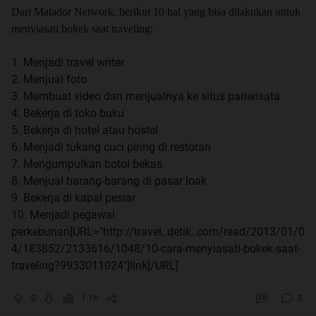
Dari Matador Network, berikut 10 hal yang bisa dilakukan untuk
menyiasati bokek saat traveling:
1. Menjadi travel writer
2. Menjual foto
3. Membuat video dan menjualnya ke situs pariwisata
4. Bekerja di toko buku
5. Bekerja di hotel atau hostel
6. Menjadi tukang cuci piring di restoran
7. Mengumpulkan botol bekas
8. Menjual barang-barang di pasar loak
9. Bekerja di kapal pesiar
10. Menjadi pegawai
perkebunan[URL="http://travel..detik..com/read/2013/01/0
4/183852/2133616/1048/10-cara-menyiasati-bokek-saat-
traveling?9933011024"]link[/URL]
0
1.1K
3