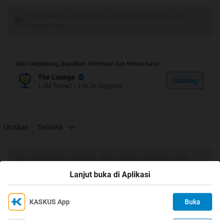
Tulis komentar menarik atau mention replykgpt untuk
ngobrol seru
Mari bergabung, dapatkan informasi dan teman baru!
The Lounge
Gabung
1.3M
Thread
•
108.3K
Anggota
Urutkan
Terlama
Tulis komentar menarik atau mention replykgpt untuk
ngobrol seru
Lanjut buka di Aplikasi
KASKUS App
Buka
Ikuti KASKUS di
Kami menggunakan Cookies