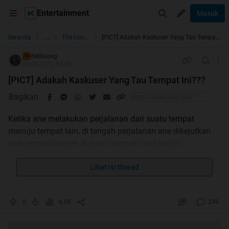
Entertainment
Masuk
...
Beranda
The Lounge
[PICT] Adakah Kaskuser Yang Tau Tempat Ini???
deMaung
TS
04-05-2012 04:49
[PICT] Adakah Kaskuser Yang Tau Tempat Ini???
Bagikan
Ketika ane melakukan perjalanan dari suatu tempat
menuju tempat lain, di tengah perjalanan ane dikejutkan
oleh pemandangan di suatu tempat yang begitu
menakjubkan menurut ane.
Lihat isi thread
Adakah Agan2 yang tau di mana tempat ini berada?
Kalo di Indonesia berada di kota/kabupaten + provinsi
0
6.5K
249
mana?
Kalo di luar negeri berada di kota + negara mana?