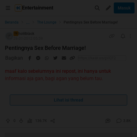
Entertainment
Masuk
...
Beranda
The Lounge
Pentingnya Sex Before Marriage!
holilblack
TS
26-01-2012 05:59
Pentingnya Sex Before Marriage!
Bagikan
maaf kalo sebelumnya ini repost, ini hanya untuk
informasi aja gan, bagi agan yang belum tau.
Setuju ngga dengan judul di atas? Pasti Anda yang
Lihat isi thread
sangat menjunjung tinggi nilai2 Moral dan Agama
akan bilang tidak dan mencap saya sebagai orang
yang sesat
Tidak masalah. buat saya.Tapi saya
0
136.7K
3.8K
rasa ada baiknya Anda pahami alasan saya terlebih
dahulu sebelum menyebut saya amoral, baik, atau