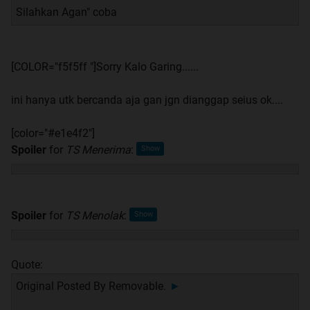
Silahkan Agan" coba
[COLOR="f5f5ff "]Sorry Kalo Garing......
ini hanya utk bercanda aja gan jgn dianggap seius ok....
[color="#e1e4f2"]
Spoiler
for
TS Menerima
:
Spoiler
for
TS Menolak
:
Quote:
Original Posted By
Removable.
►