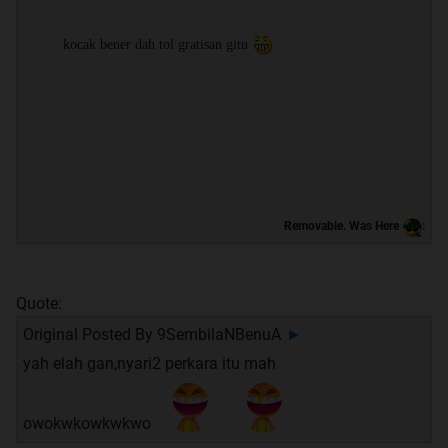
kocak bener dah tol gratisan gitu
Removable. Was Here
:
Quote:
Original Posted By
9SembilaNBenuA
►
yah elah gan,nyari2 perkara itu mah
owokwkowkwkwo