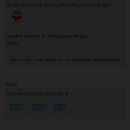
ini sih tips masuk dalam jeruji besi yang bener gan
sesekali mampir di Thread ane yah gan
Code:
[URL="http://www.kaskus.co.id/showthread.php?t=9230360"]Pem
Quote:
Original Posted By
Sky.High
►
:
:
: