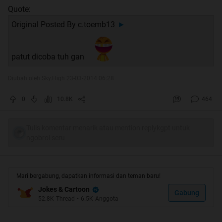
Quote:
Original Posted By
c.toemb13
►
patut dicoba tuh gan
Diubah oleh Sky.High 23-03-2014 06:28
0
10.8K
464
Tulis komentar menarik atau mention replykgpt untuk
ngobrol seru
Mari bergabung, dapatkan informasi dan teman baru!
Jokes & Cartoon
Gabung
52.8K
Thread
•
6.5K
Anggota