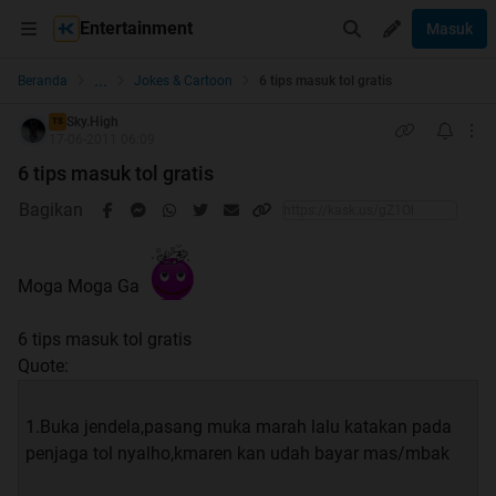
Entertainment
Masuk
...
Beranda
Jokes & Cartoon
6 tips masuk tol gratis
Sky.High
TS
17-06-2011 06:09
6 tips masuk tol gratis
Bagikan
Moga Moga Ga
6 tips masuk tol gratis
Quote:
1.Buka jendela,pasang muka marah lalu katakan pada
penjaga tol nyalho,kmaren kan udah bayar mas/mbak