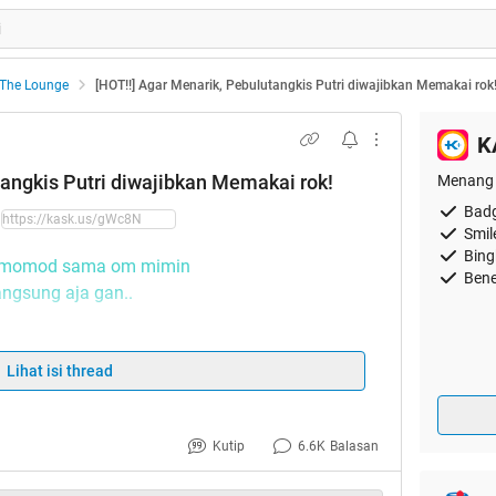
The Lounge
[HOT!!] Agar Menarik, Pebulutangkis Putri diwajibkan Memakai rok
K
tangkis Putri diwajibkan Memakai rok!
Menang 
Badg
Smil
Bing
 momod sama om mimin
Bene
angsung aja gan..
Lihat isi thread
Kutip
6.6K
Balasan
utangkis lebih menarik, sempat ada ide untuk