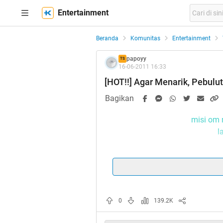
Entertainment
Beranda
Komunitas
Entertainment
papoyy
TS
16-06-2011 16:33
[HOT!!] Agar Menarik, Pebulu
Bagikan
misi om
l
Quote:
Quote:
0
139.2K
Singapura - Demi membuat bul