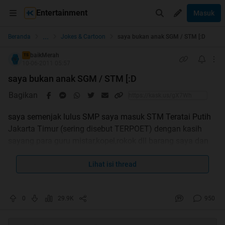
Entertainment
Masuk
...
Beranda
Jokes & Cartoon
saya bukan anak SGM / STM [:D
baikMerah
TS
10-06-2011 05:57
saya bukan anak SGM / STM [:D
Bagikan
saya semenjak lulus SMP saya masuk STM Teratai Putih
Jakarta Timur (sering disebut TERPOET) dengan kasih
sayang para guru mistar,kopel,rokok dll barang saya dan
tmn" disita, hampir setiap habis upacara ada razia tas. .
Lihat isi thread
setiap pulang sekolah saya dan teman" nongkrong di
trotoar x. malang nunggu jemputan (metro mini) sambil
0
29.9K
950
iseng nunggu musuh STM lain kami sering menyebutnya
FITNES lempar batu/botol ke sana kesini asal jgn teman