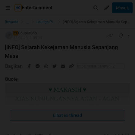
Entertainment
Masuk
...
Beranda
Lounge Pictures
[INFO] Sejarah Kekejaman Manusia Sepanjang Masa
CoupiieSnS
TS
22-03-2011 05:29
[INFO] Sejarah Kekejaman Manusia Sepanjang
Masa
Bagikan
Quote:
♥ MAKASIH ♥
ATAS KUNJUNGANNYA AGAN - AGAN
Lihat isi thread
DI
MY FIRST HT
..