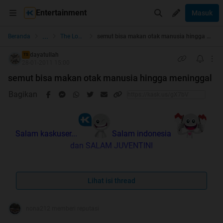
Entertainment
Masuk
...
Beranda
The Lounge
semut bisa makan otak manusia hingga meninggal
dayatullah
TS
28-01-2011 15:00
semut bisa makan otak manusia hingga meninggal
Bagikan
Salam kaskuser...
Salam indonesia
dan SALAM JUVENTINI
Quote:
Lihat isi thread
ane sedikit mau share tentang bahaya semut,disimak
aja yukk...
nona212 memberi reputasi