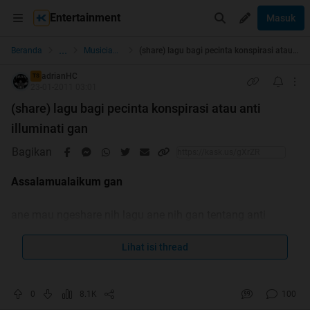
Entertainment
Masuk
...
Beranda
Musician Corner
(share) lagu bagi pecinta konspirasi atau anti illuminati gan
adrianHC
TS
23-01-2011 03:01
(share) lagu bagi pecinta konspirasi atau anti
illuminati gan
Bagikan
Assalamualaikum gan
ane mau ngeshare nih lagu ane nih gan tentang anti
illuminati, bagi yang belum tau illuminati itu apa nih ane
kasih tau penjelasan singkatnya
Lihat isi thread
0
8.1K
100