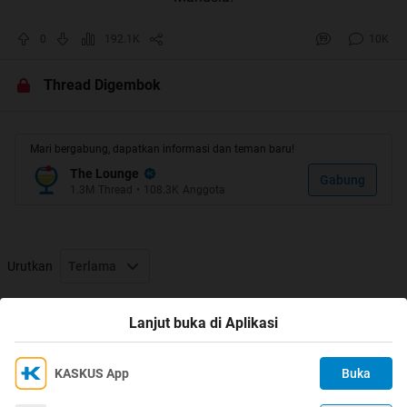
0
192.1K
10K
Thread Digembok
Mari bergabung, dapatkan informasi dan teman baru!
The Lounge
Gabung
1.3M
Thread
•
108.3K
Anggota
Urutkan
Terlama
Thread Digembok
Lanjut buka di Aplikasi
KASKUS App
Buka
Ikuti KASKUS di
Kami menggunakan Cookies