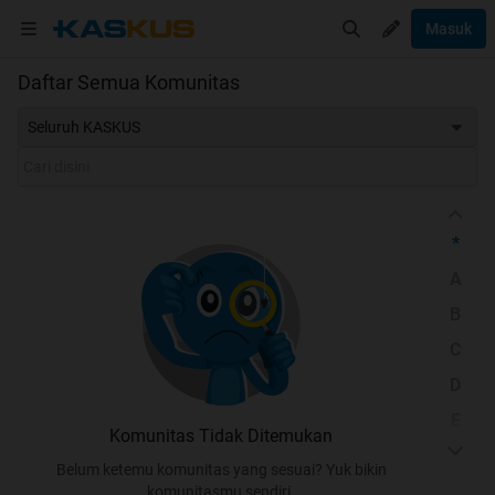
Masuk
Daftar Semua Komunitas
Seluruh KASKUS
*
A
B
C
D
E
Komunitas Tidak Ditemukan
F
Belum ketemu komunitas yang sesuai? Yuk bikin
G
komunitasmu sendiri.