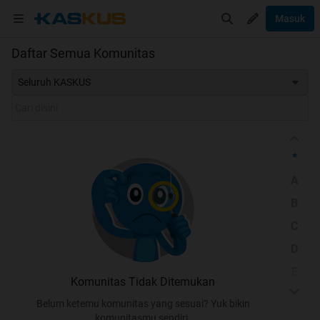
Masuk
Daftar Semua Komunitas
Seluruh KASKUS
*
A
B
C
D
E
Komunitas Tidak Ditemukan
F
Belum ketemu komunitas yang sesuai? Yuk bikin
G
komunitasmu sendiri.