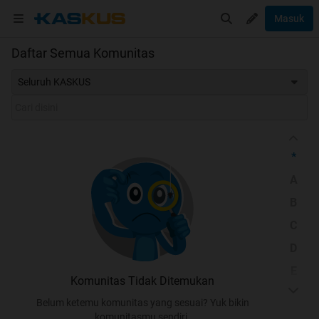
Masuk
Daftar Semua Komunitas
Seluruh KASKUS
*
A
B
C
D
E
Komunitas Tidak Ditemukan
F
Belum ketemu komunitas yang sesuai? Yuk bikin
G
komunitasmu sendiri.