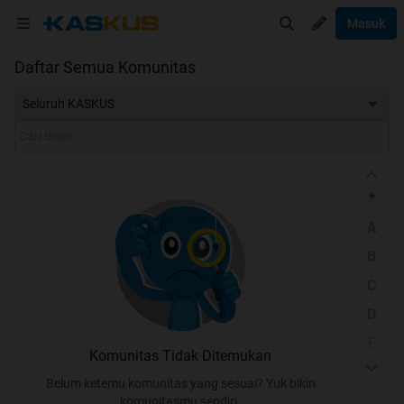
Masuk
Daftar Semua Komunitas
Seluruh KASKUS
*
A
B
C
D
E
Komunitas Tidak Ditemukan
F
Belum ketemu komunitas yang sesuai? Yuk bikin
G
komunitasmu sendiri.