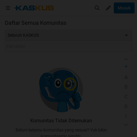
Masuk
Daftar Semua Komunitas
Seluruh KASKUS
*
A
B
C
D
E
Komunitas Tidak Ditemukan
F
Belum ketemu komunitas yang sesuai? Yuk bikin
G
komunitasmu sendiri.