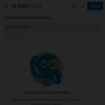
Masuk
Daftar Semua Komunitas
Seluruh KASKUS
*
A
B
C
D
E
Komunitas Tidak Ditemukan
F
Belum ketemu komunitas yang sesuai? Yuk bikin
G
komunitasmu sendiri.