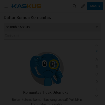
Masuk
Daftar Semua Komunitas
Seluruh KASKUS
*
A
B
C
D
E
Komunitas Tidak Ditemukan
F
Belum ketemu komunitas yang sesuai? Yuk bikin
G
komunitasmu sendiri.