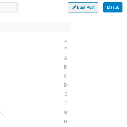
Buat Post
Masuk
*
A
B
C
D
E
F
G
i.
H