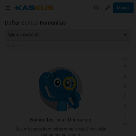
Masuk
Daftar Semua Komunitas
Seluruh KASKUS
*
A
B
C
D
E
Komunitas Tidak Ditemukan
F
Belum ketemu komunitas yang sesuai? Yuk bikin
G
komunitasmu sendiri.