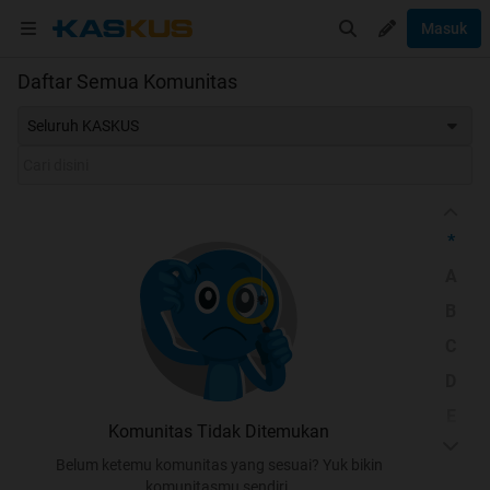
Masuk
Daftar Semua Komunitas
Seluruh KASKUS
*
A
B
C
D
E
Komunitas Tidak Ditemukan
F
Belum ketemu komunitas yang sesuai? Yuk bikin
G
komunitasmu sendiri.