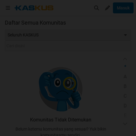
Masuk
Daftar Semua Komunitas
Seluruh KASKUS
*
A
B
C
D
E
Komunitas Tidak Ditemukan
F
Belum ketemu komunitas yang sesuai? Yuk bikin
G
komunitasmu sendiri.