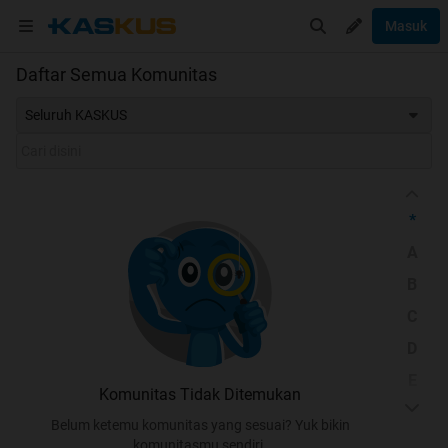
Masuk
Daftar Semua Komunitas
Seluruh KASKUS
*
A
B
C
D
E
Komunitas Tidak Ditemukan
F
Belum ketemu komunitas yang sesuai? Yuk bikin
G
komunitasmu sendiri.