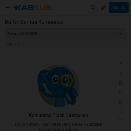
Masuk
Daftar Semua Komunitas
Seluruh KASKUS
*
A
B
C
D
E
Komunitas Tidak Ditemukan
F
Belum ketemu komunitas yang sesuai? Yuk bikin
G
komunitasmu sendiri.