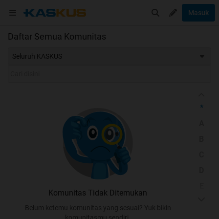
Masuk
Daftar Semua Komunitas
Seluruh KASKUS
*
A
B
C
D
E
Komunitas Tidak Ditemukan
F
Belum ketemu komunitas yang sesuai? Yuk bikin
G
komunitasmu sendiri.