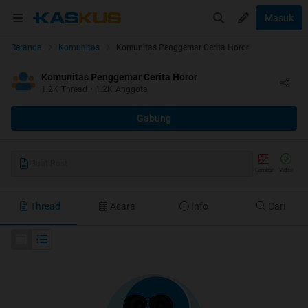
Masuk
Beranda
Komunitas
Komunitas Penggemar Cerita Horor
Komunitas Penggemar Cerita Horor
1.2K
Thread
•
1.2K
Anggota
Gabung
Buat Post
Gambar
Video
Thread
Acara
Info
Cari