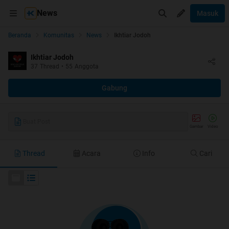
News
Masuk
Beranda
Komunitas
News
Ikhtiar Jodoh
Ikhtiar Jodoh
37
Thread
•
55
Anggota
Gabung
Buat Post
Gambar
Video
Thread
Acara
Info
Cari