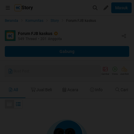
Story
Masuk
Beranda
Komunitas
Story
Forum FJB kaskus
Forum FJB kaskus
549
Thread
•
201
Anggota
Gabung
Buat Post
Gambar
Video
Jual/Beli
All
Jual Beli
Acara
Info
Cari