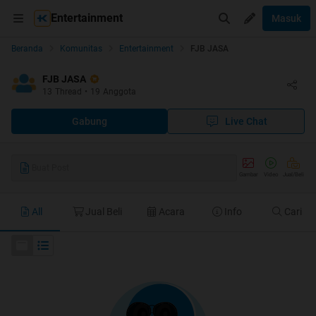
Entertainment
Masuk
Beranda
Komunitas
Entertainment
FJB JASA
FJB JASA
13
Thread
•
19
Anggota
Gabung
Live Chat
Buat Post
Gambar
Video
Jual/Beli
All
Jual Beli
Acara
Info
Cari