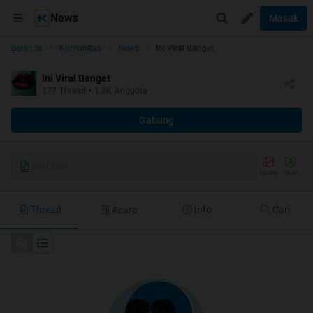
News
Masuk
Beranda
Komunitas
News
Ini Viral Banget
Ini Viral Banget
177
Thread
•
1.3K
Anggota
Gabung
Buat Post
Gambar
Video
Thread
Acara
Info
Cari