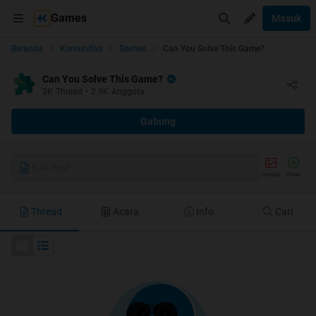
Games
Masuk
Beranda
Komunitas
Games
Can You Solve This Game?
Can You Solve This Game?
3K
Thread
•
2.9K
Anggota
Gabung
Buat Post
Gambar
Video
Thread
Acara
Info
Cari