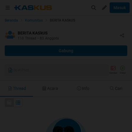
Masuk
Beranda
Komunitas
BERITA KASkUS
BERITA KASkUS
110
Thread
•
83
Anggota
Gabung
Buat Post
Gambar
Video
Thread
Acara
Info
Cari